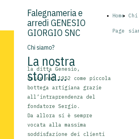
Falegnameria e
Home
Chi
arredi GENESIO
GIORGIO SNC
Page
sia
Chi siamo?
La nostra
la ditta Genesio,
storia...
nasce nel 1952 come piccola
bottega artigiana grazie
all’intraprendenza del
fondatore Sergio.
Da allora si è sempre
vocata alla massima
soddisfazione dei clienti